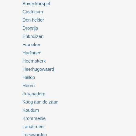
Bovenkarspel
Castricum
Den helder
Dronrijp
Enkhuizen
Franeker
Harlingen
Heemskerk
Heerhugowaard
Heiloo
Hoorn
Julianadorp
Koog aan de zaan
Koudum
Krommenie
Landsmeer
Leeuwarden