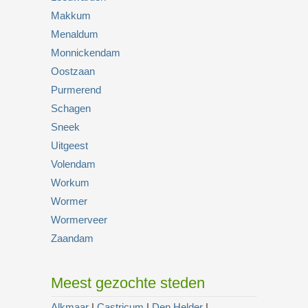
Makkum
Menaldum
Monnickendam
Oostzaan
Purmerend
Schagen
Sneek
Uitgeest
Volendam
Workum
Wormer
Wormerveer
Zaandam
Meest gezochte steden
Alkmaar
|
Castricum
|
Den Helder
|