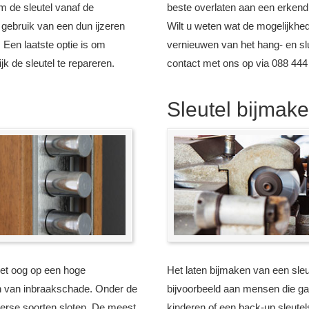
m de sleutel vanaf de
beste overlaten aan een erkend
 gebruik van een dun ijzeren
Wilt u weten wat de mogelijkhed
Een laatste optie is om
vernieuwen van het hang- en sl
jk de sleutel te repareren.
contact met ons op via 088 444
Sleutel bijmak
het oog op een hoge
Het laten bijmaken van een sleu
n van inbraakschade. Onder de
bijvoorbeeld aan mensen die 
iverse soorten sloten. De meest
kinderen of een back-up sleutels