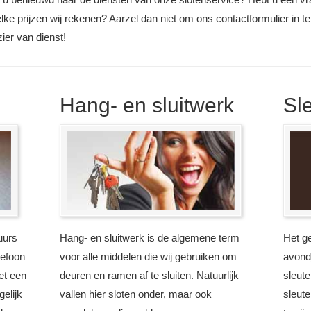
elke prijzen wij rekenen? Aarzel dan niet om ons contactformulier in t
zier van dienst!
Hang- en sluitwerk
Sl
uurs
Hang- en sluitwerk is de algemene term
Het g
lefoon
voor alle middelen die wij gebruiken om
avondj
et een
deuren en ramen af te sluiten. Natuurlijk
sleute
elijk
vallen hier sloten onder, maar ook
sleute