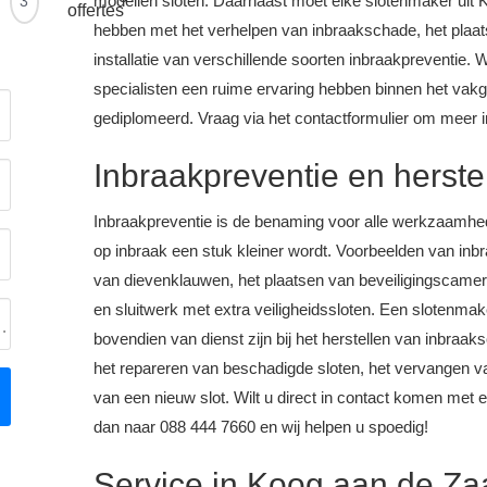
modellen sloten. Daarnaast moet elke slotenmaker uit 
3
offertes
hebben met het verhelpen van inbraakschade, het plaat
installatie van verschillende soorten inbraakpreventie. 
specialisten een ruime ervaring hebben binnen het vakg
gediplomeerd. Vraag via het contactformulier om meer i
Inbraakpreventie en herst
Inbraakpreventie is de benaming voor alle werkzaamhe
op inbraak een stuk kleiner wordt. Voorbeelden van inbra
van dievenklauwen, het plaatsen van beveiligingscamer
en sluitwerk met extra veiligheidssloten. Een slotenma
eging
bovendien van dienst zijn bij het herstellen van inbraak
het repareren van beschadigde sloten, het vervangen va
van een nieuw slot. Wilt u direct in contact komen met
dan naar 088 444 7660 en wij helpen u spoedig!
Service in Koog aan de Z