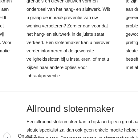
vakman
grendels en dievenklauwen vormen
te zij
t aan
onderdeel van het hang- en sluitwerk. Wilt
aan d
eldt
u graag de inbraakpreventie van uw
geree
et
woning verbeteren? Zorg er dan voor dat
probl
ij
het hang- en sluitwerk in de juiste staat
gewoo
. Voor
verkeert. Een slotenmaker kan u hierover
prett
matie
verder informeren of de gewenste
sleut
veiligheidssloten bij u installeren, of met u
betref
kijken naar andere opties voor
met al
inbraakpreventie.
Allround slotenmaker
Een allround slotenmaker kan u bijstaan bij een groot a
sleutelspecialist zal dan ook geen enkele moeite hebb
Ontvang