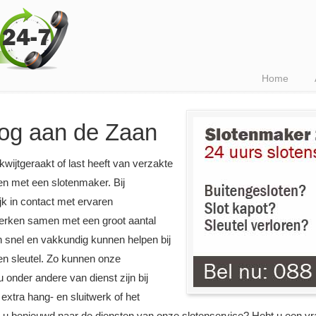
Home
og aan de Zaan
 kwijtgeraakt of last heeft van verzakte
en met een slotenmaker. Bij
k in contact met ervaren
 werken samen met een groot aantal
en snel en vakkundig kunnen helpen bij
 en sleutel. Zo kunnen onze
 onder andere van dienst zijn bij
 extra hang- en sluitwerk of het
t u benieuwd naar de diensten van onze slotenservice? Hebt u een v