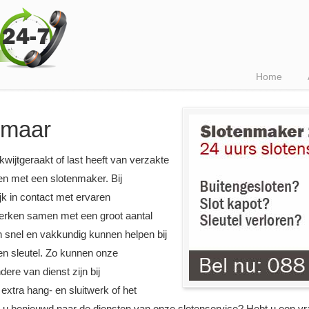
Home
kmaar
 kwijtgeraakt of last heeft van verzakte
en met een slotenmaker. Bij
k in contact met ervaren
 werken samen met een groot aantal
en snel en vakkundig kunnen helpen bij
 en sleutel. Zo kunnen onze
ere van dienst zijn bij
 extra hang- en sluitwerk of het
t u benieuwd naar de diensten van onze slotenservice? Hebt u een v