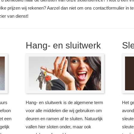
elke prijzen wij rekenen? Aarzel dan niet om ons contactformulier in t
zier van dienst!
Hang- en sluitwerk
Sl
uurs
Hang- en sluitwerk is de algemene term
Het g
lefoon
voor alle middelen die wij gebruiken om
avondj
et een
deuren en ramen af te sluiten. Natuurlijk
sleute
elijk
vallen hier sloten onder, maar ook
sleute