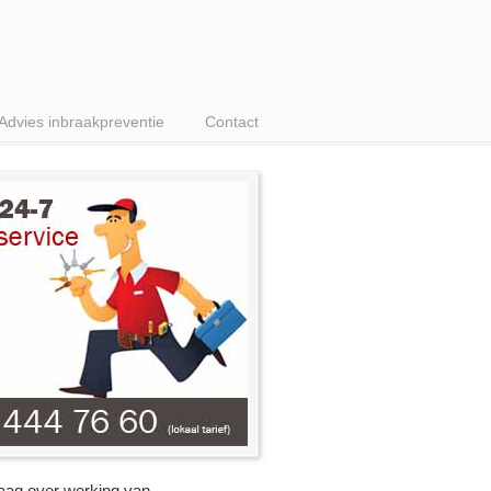
Advies inbraakpreventie
Contact
raag over werking van