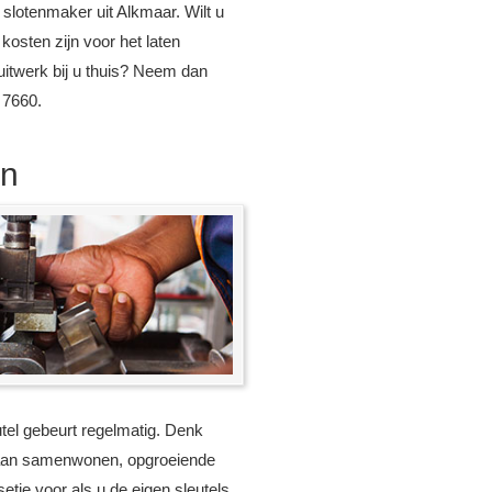
slotenmaker uit Alkmaar. Wilt u
osten zijn voor het laten
uitwerk bij u thuis? Neem dan
 7660.
en
tel gebeurt regelmatig. Denk
gaan samenwonen, opgroeiende
etje voor als u de eigen sleutels