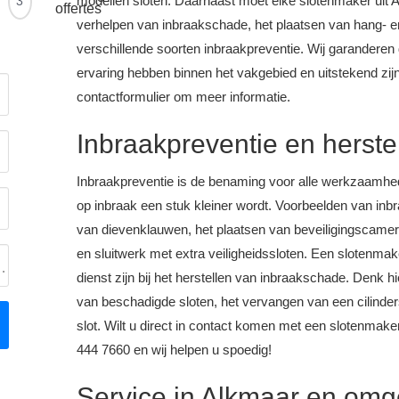
modellen sloten. Daarnaast moet elke slotenmaker uit 
3
offertes
verhelpen van inbraakschade, het plaatsen van hang- en 
verschillende soorten inbraakpreventie. Wij garanderen 
ervaring hebben binnen het vakgebied en uitstekend zij
contactformulier om meer informatie.
Inbraakpreventie en herst
Inbraakpreventie is de benaming voor alle werkzaamhe
op inbraak een stuk kleiner wordt. Voorbeelden van inbra
van dievenklauwen, het plaatsen van beveiligingscamer
en sluitwerk met extra veiligheidssloten. Een slotenma
eging
dienst zijn bij het herstellen van inbraakschade. Denk hi
van beschadigde sloten, het vervangen van een cilinder
slot. Wilt u direct in contact komen met een slotenmak
444 7660 en wij helpen u spoedig!
Service in Alkmaar en omg