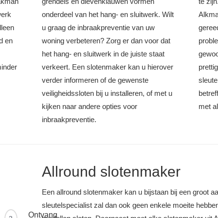
vakman
grendels en dievenklauwen vormen
te zij
werk
onderdeel van het hang- en sluitwerk. Wilt
Alkma
lleen
u graag de inbraakpreventie van uw
geree
d en
woning verbeteren? Zorg er dan voor dat
probl
het hang- en sluitwerk in de juiste staat
gewoo
minder
verkeert. Een slotenmaker kan u hierover
prett
verder informeren of de gewenste
sleut
veiligheidssloten bij u installeren, of met u
betref
kijken naar andere opties voor
met al
inbraakpreventie.
Allround slotenmaker
Een allround slotenmaker kan u bijstaan bij een groot a
sleutelspecialist zal dan ook geen enkele moeite hebb
Ontvang