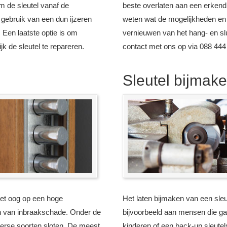
m de sleutel vanaf de
beste overlaten aan een erkend 
 gebruik van een dun ijzeren
weten wat de mogelijkheden en k
Een laatste optie is om
vernieuwen van het hang- en sl
jk de sleutel te repareren.
contact met ons op via 088 444
Sleutel bijmak
het oog op een hoge
Het laten bijmaken van een sleu
n van inbraakschade. Onder de
bijvoorbeeld aan mensen die 
iverse soorten sloten. De meest
kinderen of een back-up sleutels