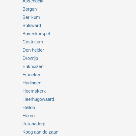
Assendelft
Bergen
Berlikum
Bolsward
Bovenkarspel
Castricum
Den helder
Dronrijp
Enkhuizen
Franeker
Harlingen
Heemskerk
Heerhugowaard
Heiloo
Hoorn
Julianadorp
Koog aan de zaan